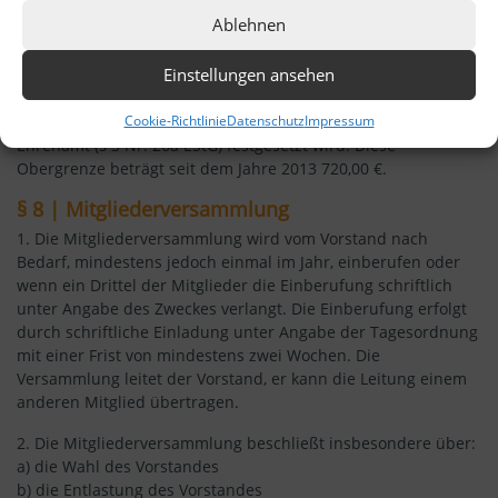
Ablehnen
Die Vorstandsmitglieder erhalten eine im Verhältnis zu ihren
Aufgaben angemessene Vergütung für ihre Tätigkeiten. Die
Einstellungen ansehen
Mitgliederversammlung beschließt, dass für diese Vergütung
als Obergrenze die gesetzlich vorgegebene, steuerfreie
Cookie-Richtlinie
Datenschutz
Impressum
Vergütung für die nebenberuflichen Tätigkeiten in einem
Ehrenamt (§ 3 Nr. 26a EStG) festgesetzt wird. Diese
Obergrenze beträgt seit dem Jahre 2013 720,00 €.
§ 8 | Mitgliederversammlung
1. Die Mitgliederversammlung wird vom Vorstand nach
Bedarf, mindestens jedoch einmal im Jahr, einberufen oder
wenn ein Drittel der Mitglieder die Einberufung schriftlich
unter Angabe des Zweckes verlangt. Die Einberufung erfolgt
durch schriftliche Einladung unter Angabe der Tagesordnung
mit einer Frist von mindestens zwei Wochen. Die
Versammlung leitet der Vorstand, er kann die Leitung einem
anderen Mitglied übertragen.
2. Die Mitgliederversammlung beschließt insbesondere über:
a) die Wahl des Vorstandes
b) die Entlastung des Vorstandes